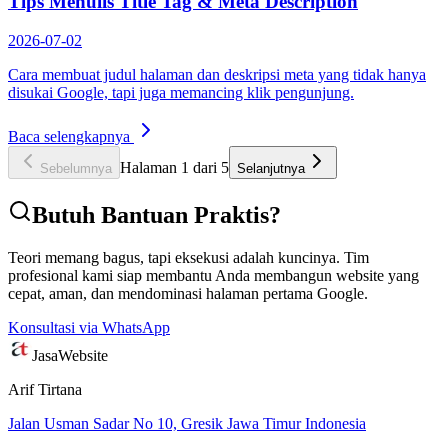
Tips Menulis Title Tag & Meta Description
2026-07-02
Cara membuat judul halaman dan deskripsi meta yang tidak hanya
disukai Google, tapi juga memancing klik pengunjung.
Baca selengkapnya
Halaman
1
dari
5
Sebelumnya
Selanjutnya
Butuh Bantuan Praktis?
Teori memang bagus, tapi eksekusi adalah kuncinya. Tim
profesional kami siap membantu Anda membangun website yang
cepat, aman, dan mendominasi halaman pertama Google.
Konsultasi via WhatsApp
Jasa
Website
Arif Tirtana
Jalan Usman Sadar No 10, Gresik Jawa Timur Indonesia