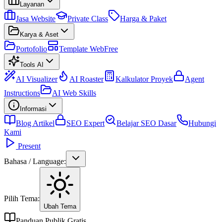
Layanan
Jasa Website
Private Class
Harga & Paket
Karya & Aset
Portofolio
Template Web
Free
Tools AI
AI Visualizer
AI Roaster
Kalkulator Proyek
Agent
Instructions
AI Web Skills
Informasi
Blog Artikel
SEO Expert
Belajar SEO Dasar
Hubungi
Kami
Present
Bahasa / Language:
Pilih Tema:
Ubah Tema
Panduan Publik Gratis