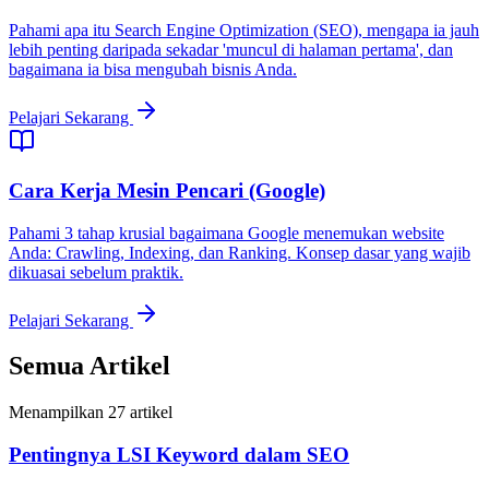
Pahami apa itu Search Engine Optimization (SEO), mengapa ia jauh
lebih penting daripada sekadar 'muncul di halaman pertama', dan
bagaimana ia bisa mengubah bisnis Anda.
Pelajari Sekarang
Cara Kerja Mesin Pencari (Google)
Pahami 3 tahap krusial bagaimana Google menemukan website
Anda: Crawling, Indexing, dan Ranking. Konsep dasar yang wajib
dikuasai sebelum praktik.
Pelajari Sekarang
Semua Artikel
Menampilkan
27
artikel
Pentingnya LSI Keyword dalam SEO