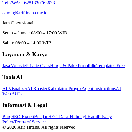
Telp/WA: +6281330763633
admin@ariftirtana.my.id
Jam Operasional
Senin – Jumat: 08:00 – 17:00 WIB
Sabtu: 08:00 – 14:00 WIB
Layanan & Karya
Jasa Website
Private Class
Harga & Paket
Portofolio
Templates
Free
Tools AI
AI Visualizer
AI Roaster
Kalkulator Proyek
Agent Instructions
AI
Web Skills
Informasi & Legal
Blog
SEO Expert
Belajar SEO Dasar
Hubungi Kami
Privacy
Policy
Terms of Service
©
2026
Arif Tirtana. All rights reserved.