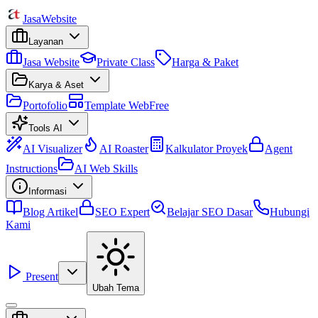
Jasa
Website
Layanan
Jasa Website
Private Class
Harga & Paket
Karya & Aset
Portofolio
Template Web
Free
Tools AI
AI Visualizer
AI Roaster
Kalkulator Proyek
Agent
Instructions
AI Web Skills
Informasi
Blog Artikel
SEO Expert
Belajar SEO Dasar
Hubungi
Kami
Present
Ubah Tema