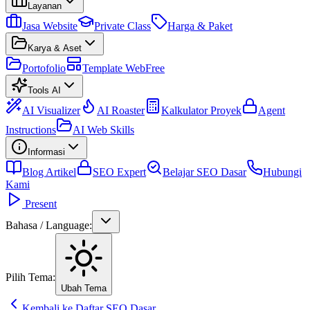
Layanan
Jasa Website
Private Class
Harga & Paket
Karya & Aset
Portofolio
Template Web
Free
Tools AI
AI Visualizer
AI Roaster
Kalkulator Proyek
Agent
Instructions
AI Web Skills
Informasi
Blog Artikel
SEO Expert
Belajar SEO Dasar
Hubungi
Kami
Present
Bahasa / Language:
Pilih Tema:
Ubah Tema
Kembali ke Daftar SEO Dasar