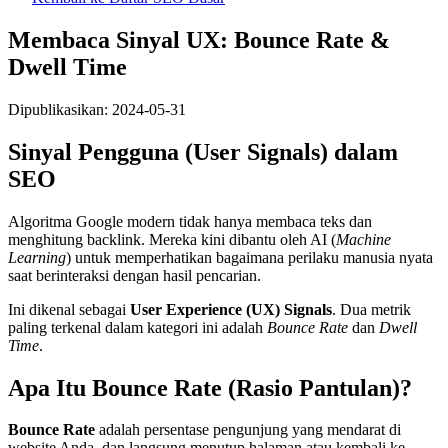
Membaca Sinyal UX: Bounce Rate &
Dwell Time
Dipublikasikan:
2024-05-31
Sinyal Pengguna (User Signals) dalam
SEO
Algoritma Google modern tidak hanya membaca teks dan
menghitung backlink. Mereka kini dibantu oleh AI (
Machine
Learning
) untuk memperhatikan bagaimana perilaku manusia nyata
saat berinteraksi dengan hasil pencarian.
Ini dikenal sebagai
User Experience (UX) Signals
. Dua metrik
paling terkenal dalam kategori ini adalah
Bounce Rate
dan
Dwell
Time
.
Apa Itu Bounce Rate (Rasio Pantulan)?
Bounce Rate
adalah persentase pengunjung yang mendarat di
website Anda, dan langsung menutup halaman atau kembali ke