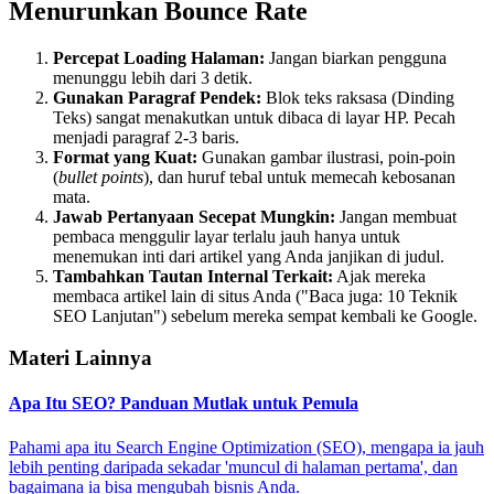
Menurunkan Bounce Rate
Percepat Loading Halaman:
Jangan biarkan pengguna
menunggu lebih dari 3 detik.
Gunakan Paragraf Pendek:
Blok teks raksasa (Dinding
Teks) sangat menakutkan untuk dibaca di layar HP. Pecah
menjadi paragraf 2-3 baris.
Format yang Kuat:
Gunakan gambar ilustrasi, poin-poin
(
bullet points
), dan huruf tebal untuk memecah kebosanan
mata.
Jawab Pertanyaan Secepat Mungkin:
Jangan membuat
pembaca menggulir layar terlalu jauh hanya untuk
menemukan inti dari artikel yang Anda janjikan di judul.
Tambahkan Tautan Internal Terkait:
Ajak mereka
membaca artikel lain di situs Anda ("Baca juga: 10 Teknik
SEO Lanjutan") sebelum mereka sempat kembali ke Google.
Materi Lainnya
Apa Itu SEO? Panduan Mutlak untuk Pemula
Pahami apa itu Search Engine Optimization (SEO), mengapa ia jauh
lebih penting daripada sekadar 'muncul di halaman pertama', dan
bagaimana ia bisa mengubah bisnis Anda.