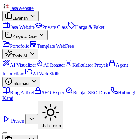
Jasa
Website
Layanan
Jasa Website
Private Class
Harga & Paket
Karya & Aset
Portofolio
Template Web
Free
Tools AI
AI Visualizer
AI Roaster
Kalkulator Proyek
Agent
Instructions
AI Web Skills
Informasi
Blog Artikel
SEO Expert
Belajar SEO Dasar
Hubungi
Kami
Present
Ubah Tema