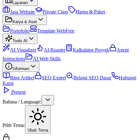
Layanan
Jasa Website
Private Class
Harga & Paket
Karya & Aset
Portofolio
Template Web
Free
Tools AI
AI Visualizer
AI Roaster
Kalkulator Proyek
Agent
Instructions
AI Web Skills
Informasi
Blog Artikel
SEO Expert
Belajar SEO Dasar
Hubungi
Kami
Present
Bahasa / Language:
Pilih Tema:
Ubah Tema