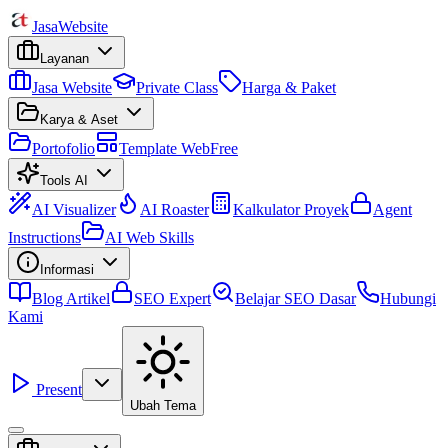
Jasa
Website
Layanan
Jasa Website
Private Class
Harga & Paket
Karya & Aset
Portofolio
Template Web
Free
Tools AI
AI Visualizer
AI Roaster
Kalkulator Proyek
Agent
Instructions
AI Web Skills
Informasi
Blog Artikel
SEO Expert
Belajar SEO Dasar
Hubungi
Kami
Present
Ubah Tema