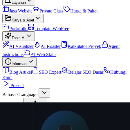
Layanan
Jasa Website
Private Class
Harga & Paket
Karya & Aset
Portofolio
Template Web
Free
Tools AI
AI Visualizer
AI Roaster
Kalkulator Proyek
Agent
Instructions
AI Web Skills
Informasi
Blog Artikel
SEO Expert
Belajar SEO Dasar
Hubungi
Kami
Present
Bahasa / Language:
Pilih Tema:
Ubah Tema