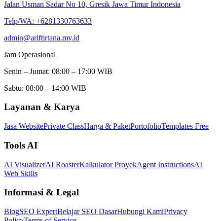
Jalan Usman Sadar No 10, Gresik Jawa Timur Indonesia
Telp/WA: +6281330763633
admin@ariftirtana.my.id
Jam Operasional
Senin – Jumat: 08:00 – 17:00 WIB
Sabtu: 08:00 – 14:00 WIB
Layanan & Karya
Jasa Website
Private Class
Harga & Paket
Portofolio
Templates
Free
Tools AI
AI Visualizer
AI Roaster
Kalkulator Proyek
Agent Instructions
AI
Web Skills
Informasi & Legal
Blog
SEO Expert
Belajar SEO Dasar
Hubungi Kami
Privacy
Policy
Terms of Service