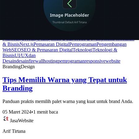
Blog & Insight
Berita terbaru, tutorial teknis, dan insight seputar dunia
pengembangan web, SEO, dan teknologi.
Semua
AI
AI & Teknologi
Arsitektur Web
Branding
Design
Digital
Marketing
Hosting
Manajemen Data
Mobile Development
Monetisasi
& Bisnis
Next.js
Pemasaran Digital
Pemrograman
Pengembangan
Web
SEO
SEO & Pemasaran Digital
Teknologi
Teknologi &
Bisnis
UI/UX
dan
Desain
desain
firewall
hosting
pemrograman
responsive
website
Branding
Design
Tips Memilih Warna yang Tepat untuk
Branding
Panduan praktis memilih palet warna yang kuat untuk brand Anda.
05 Maret 2024
•
1 menit baca
Jasa
Website
Arif Tirtana