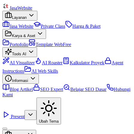
Jasa
Website
Layanan
Jasa Website
Private Class
Harga & Paket
Karya & Aset
Portofolio
Template Web
Free
Tools AI
AI Visualizer
AI Roaster
Kalkulator Proyek
Agent
Instructions
AI Web Skills
Informasi
Blog Artikel
SEO Expert
Belajar SEO Dasar
Hubungi
Kami
Present
Ubah Tema